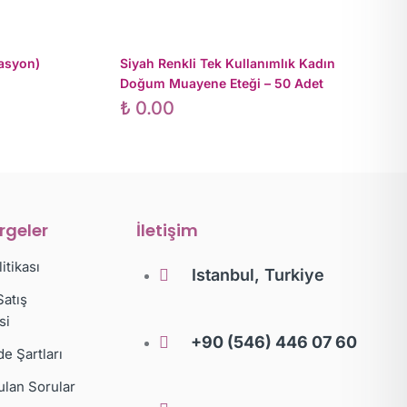
asyon)
Siyah Renkli Tek Kullanımlık Kadın
Doğum Muayene Eteği – 50 Adet
₺
0.00
irgeler
İletişim
litikası
Istanbul, Turkiye
Satış
si
+90 (546) 446 07 60
de Şartları
ulan Sorular