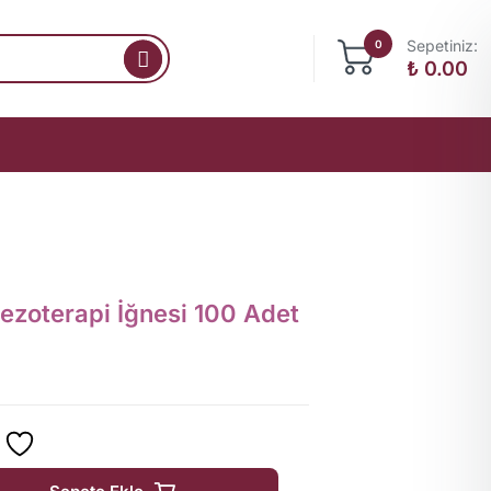
Sepetiniz:
0
₺
0.00
oterapi İğnesi 100 Adet