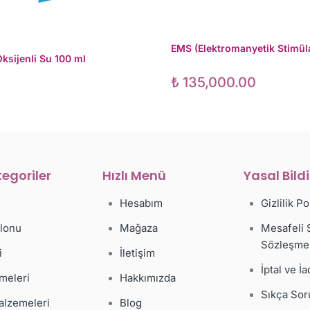
EMS (Elektromanyetik Stimül
ksijenli Su 100 ml
₺
135,000.00
egoriler
Hızlı Menü
Yasal Bild
Hesabım
Gizlilik Po
alonu
Mağaza
Mesafeli 
Sözleşme
i
İletişim
İptal ve İa
meleri
Hakkımızda
Sıkça Sor
alzemeleri
Blog