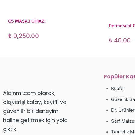
G5 MASAJ CİHAZI
Dermosept O
₺
9,250.00
₺
40.00
Popüler Kat
Kuaför
Aldinmi.com olarak,
Güzellik S
alışverişi kolay, keyifli ve
güvenilir bir deneyim
Dr. Ürünler
haline getirmek için yola
Sarf Malze
çıktık.
Temizlik M