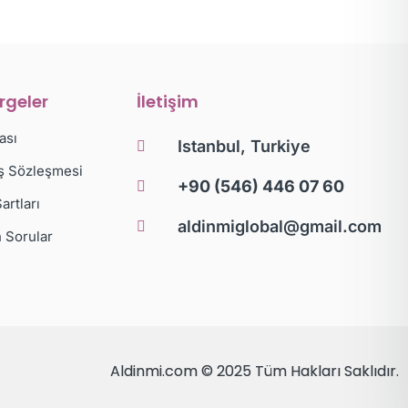
irgeler
İletişim
kası
Istanbul, Turkiye
ış Sözleşmesi
+90 (546) 446 07 60
artları
aldinmiglobal@gmail.com
 Sorular
Aldinmi.com © 2025
Tüm Hakları Saklıdır.