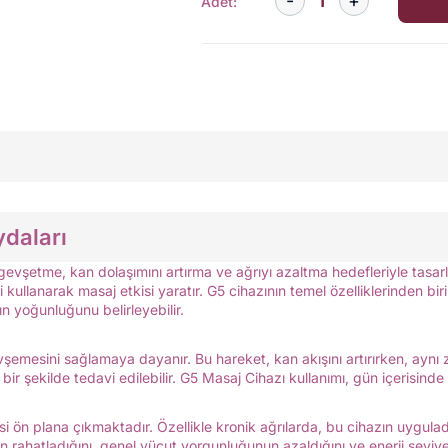
Adet:
ydaları
vşetme, kan dolaşımını artırma ve ağrıyı azaltma hedefleriyle tasarla
lanarak masaj etkisi yaratır. G5 cihazının temel özelliklerinden biri, 
ın yoğunluğunu belirleyebilir.
vşemesini sağlamaya dayanır. Bu hareket, kan akışını artırırken, ayn
ili bir şekilde tedavi edilebilir. G5 Masaj Cihazı kullanımı, gün içerisi
si ön plana çıkmaktadır. Özellikle kronik ağrılarda, bu cihazın uyguladı
ın rahatladığını, genel vücut yorgunluğunun azaldığını ve enerji seviyele