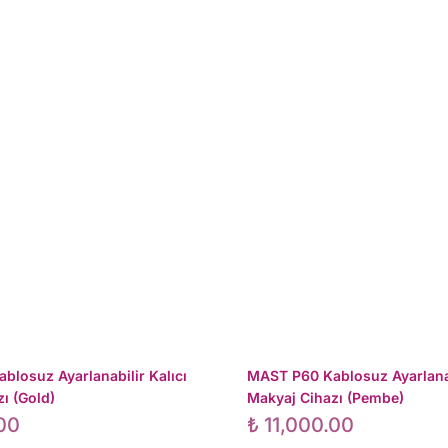
losuz Ayarlanabilir Kalıcı
MAST P60 Kablosuz Ayarlanab
ı (Gold)
Makyaj Cihazı (Pembe)
00
₺
11,000.00