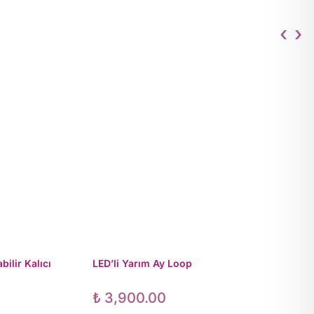
‹
›
ilir Kalıcı
LED’li Yarım Ay Loop
₺
3,900.00