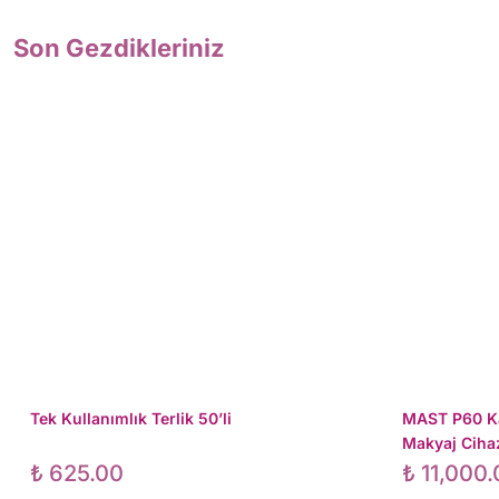
Son Gezdikleriniz
Tek Kullanımlık Terlik 50’li
MAST P60 Kab
Makyaj Cihaz
₺
625.00
₺
11,000.