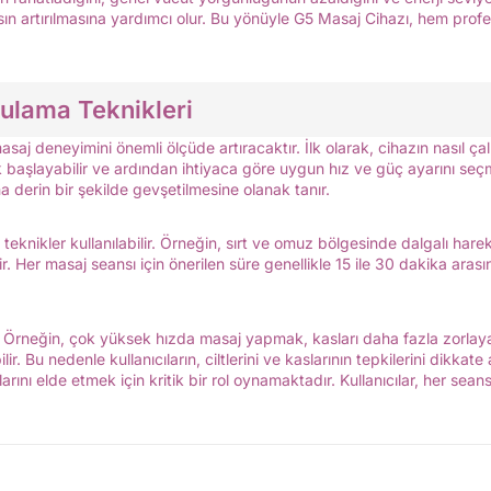
nsın artırılmasına yardımcı olur. Bu yönüyle G5 Masaj Cihazı, hem pr
ulama Teknikleri
 masaj deneyimini önemli ölçüde artıracaktır. İlk olarak, cihazın nasıl ça
rak başlayabilir ve ardından ihtiyaca göre uygun hız ve güç ayarını seçm
a derin bir şekilde gevşetilmesine olanak tanır.
eknikler kullanılabilir. Örneğin, sırt ve omuz bölgesinde dalgalı harek
r. Her masaj seansı için önerilen süre genellikle 15 ile 30 dakika aras
r. Örneğin, çok yüksek hızda masaj yapmak, kasları daha fazla zorlay
ilir. Bu nedenle kullanıcıların, ciltlerini ve kaslarının tepkilerini dikk
ını elde etmek için kritik bir rol oynamaktadır. Kullanıcılar, her seans