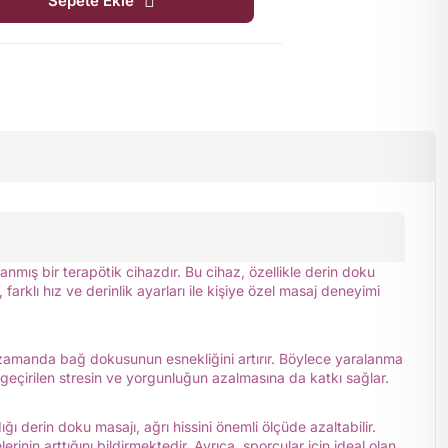
Sepete Ekle
nmış bir terapötik cihazdır. Bu cihaz, özellikle derin doku
farklı hız ve derinlik ayarları ile kişiye özel masaj deneyimi
ı zamanda bağ dokusunun esnekliğini artırır. Böylece yaralanma
nde geçirilen stresin ve yorgunluğun azalmasına da katkı sağlar.
ğı derin doku masajı, ağrı hissini önemli ölçüde azaltabilir.
rinin arttığını bildirmektedir. Ayrıca, sporcular için ideal olan