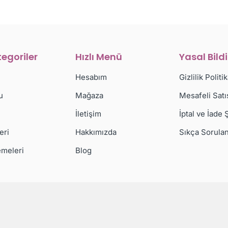
egoriler
Hızlı Menü
Yasal Bild
Hesabım
Gizlilik Politi
u
Mağaza
Mesafeli Sat
İletişim
İptal ve İade Ş
eri
Hakkımızda
Sıkça Sorulan
emeleri
Blog