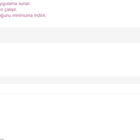
uygulama sunar.
 çalışır.
uğunu minimuma indirir.