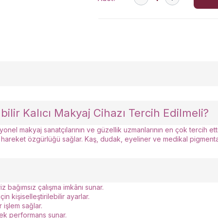
ir Kalıcı Makyaj Cihazı Tercih Edilmeli?
nel makyaj sanatçılarının ve güzellik uzmanlarının en çok tercih ettiğ
areket özgürlüğü sağlar. Kaş, dudak, eyeliner ve medikal pigmentasyo
priz bağımsız çalışma imkânı sunar.
çin kişiselleştirilebilir ayarlar.
 işlem sağlar.
sek performans sunar.